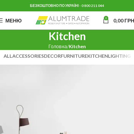
БЕЗКОШТОВНО ПО УКРАЇНІ - 0 800 211 044
0
МЕНЮ
0,00
ГРН
Kitchen
Головна
Kitchen
ALL
ACCESSORIES
DECOR
FURNITURE
KITCHEN
LIGHTING