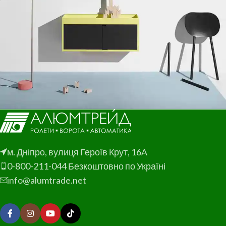
Suspendisse quam at vestibulum
Leo uteu ullamcorper
Kitchen
Kitchen
м. Дніпро, вулиця Героїв Крут, 16А
0-800-211-044 Безкоштовно по Україні
info@alumtrade.net