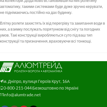
на колектори. Додатково встановивши на них ролетину
автоматику, такими системами буде дуже зручно керувати,
не піднімаючись постійно на дах будинку.
Влітку ролети захистять їх від перегріву та закипання води в
них, а взимку послужать порятунком від снігу та погодних
умов. Такі конструкції виробляються суто під ваш тип
конструкції та призначення, враховуючи всі тонкощі.
м. Дніпро, вулиця Героїв Крут, 16А
0-800-211-044 Безкоштовно по Україні
info@alumtrade.net