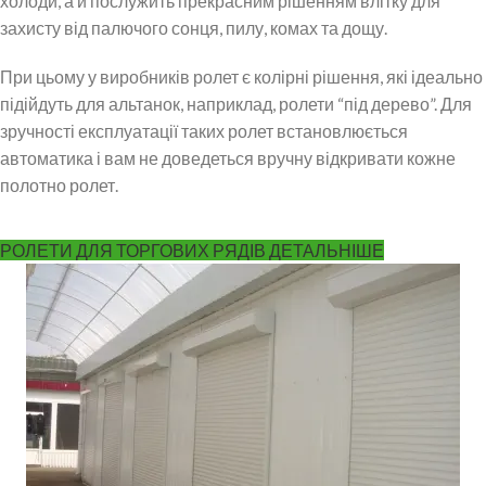
холоди, а й послужить прекрасним рішенням влітку для
захисту від палючого сонця, пилу, комах та дощу.
При цьому у виробників ролет є колірні рішення, які ідеально
підійдуть для альтанок, наприклад, ролети “під дерево”. Для
зручності експлуатації таких ролет встановлюється
автоматика і вам не доведеться вручну відкривати кожне
полотно ролет.
РОЛЕТИ ДЛЯ ТОРГОВИХ РЯДІВ ДЕТАЛЬНІШЕ