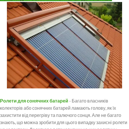
Ролети для сонячних батарей
- Багато власників
колекторів або сонячних батарей ламають голову, як їх
захистити від перегріву та палючого сонця. Але не багато
знають, що можна зробити для цього випадку захисні ролети