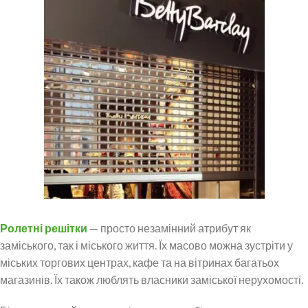
Ролетні решітки
— просто незамінний атрибут як
заміського, так і міського життя. Їх масово можна зустріти у
міських торгових центрах, кафе та на вітринах багатьох
магазинів. Їх також люблять власники заміської нерухомості.