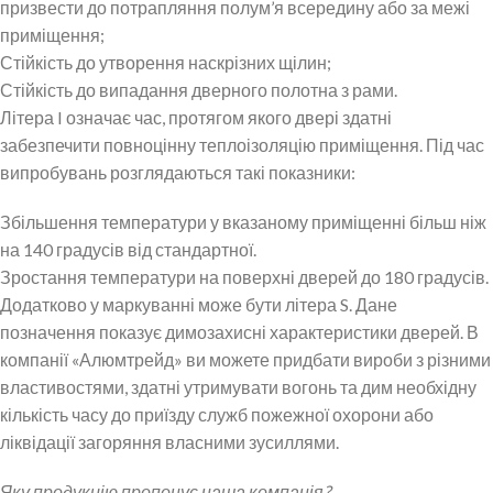
призвести до потрапляння полум’я всередину або за межі
приміщення;
Стійкість до утворення наскрізних щілин;
Стійкість до випадання дверного полотна з рами.
Літера I означає час, протягом якого двері здатні
забезпечити повноцінну теплоізоляцію приміщення. Під час
випробувань розглядаються такі показники:
Збільшення температури у вказаному приміщенні більш ніж
на 140 градусів від стандартної.
Зростання температури на поверхні дверей до 180 градусів.
Додатково у маркуванні може бути літера S. Дане
позначення показує димозахисні характеристики дверей. В
компанії «Алюмтрейд» ви можете придбати вироби з різними
властивостями, здатні утримувати вогонь та дим необхідну
кількість часу до приїзду служб пожежної охорони або
ліквідації загоряння власними зусиллями.
Яку продукцію пропонує наша компанія?