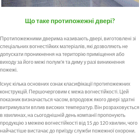
Що таке протипожежні двері?
Протипожежними дверима називають двері, виготовлені зі
спеціальних вогнестійких матеріалів, які дозволяють не
допускати проникнення на територію приміщення або
виходу за його межі полум’я та диму у разі виникнення
пожежі.
Існує кілька основних ознак класифікації протипожежних
конструкцій. Першочерговим є межа вогнестійкості. Цей
показник визначається часом, впродовж якого двері здатні
витримувати вплив високих температур. Він розраховується
в хвилинах, на сьогоднішній день компанії пропонують
продукцію з межею вогнестійкості від 15 до 120 хвилин, чого
найчастіше вистачає до приїзду служби пожежної охорони.