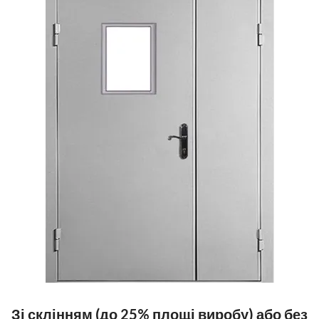
Зі склінням (до 25% площі виробу) або без