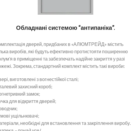
Обладнані системою “антипаніка”.
омплектація дверей, придбаних в «АЛЮМТРЕЙД» містить
ілька виробів, які будуть ефективно протистояти поширенню
лум’я в приміщенні та забезпечать надійне закриття у разі
ожежі. Зокрема, стандартний комплект містить такі вироби:
ері, виготовлені з вогнестійкої сталі;
талевий захисний короб;
огнетривкий замок;
учка для відкриття дверей;
оводчик;
умові ущільнювачі;
атеріали, необхідні для встановлення та закріплення виробу.
езпека – понад усе!