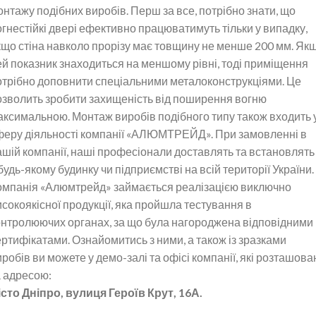
онтажу подібних виробів. Перш за все, потрібно знати, що
огнестійкі двері ефективно працюватимуть тільки у випадку,
кщо стіна навколо прорізу має товщину не менше 200 мм. Як
ей показник знаходиться на меншому рівні, тоді приміщення
отрібно доповнити спеціальними металоконструкціями. Це
озволить зробити захищеність від поширення вогню
аксимальною. Монтаж виробів подібного типу також входить 
феру діяльності компанії «АЛЮМТРЕЙД». При замовленні в
ашій компанії, наші професіонали доставлять та встановлять 
будь-якому будинку чи підприємстві на всій території України.
омпанія «Алюмтрейд» займається реалізацією виключно
исокоякісної продукції, яка пройшла тестування в
онтролюючих органах, за що була нагороджена відповідними
ертифікатами. Ознайомитись з ними, а також із зразками
робів ви можете у демо-залі та офісі компанії, які розташова
а адресою:
істо Дніпро, вулиця Героїв Крут, 16А.