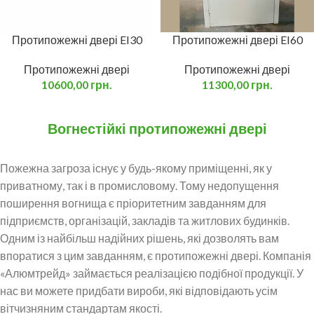
Протипожежні двері EI30
Протипожежні двері EI60
Протипожежні двері
Протипожежні двері
10600,00
грн.
11300,00
грн.
Вогнестійкі протипожежні двері
Пожежна загроза існує у будь-якому приміщенні, як у
приватному, так і в промисловому. Тому недопущення
поширення вогнища є пріоритетним завданням для
підприємств, організацій, закладів та житлових будинків.
Одним із найбільш надійних рішень, які дозволять вам
впоратися з цим завданням, є протипожежні двері. Компанія
«Алюмтрейд» займається реалізацією подібної продукції. У
нас ви можете придбати вироби, які відповідають усім
вітчизняним стандартам якості.