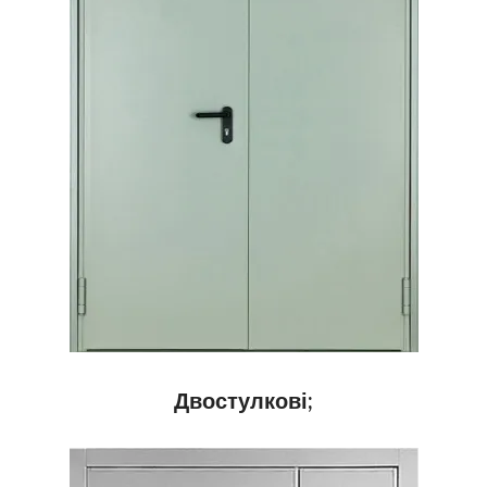
Двостулкові;