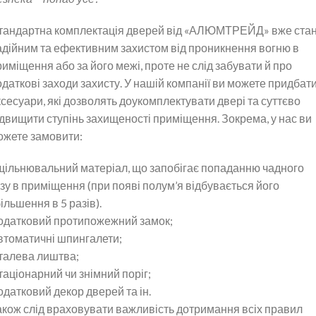
тандартна комплектація дверей від «АЛЮМТРЕЙД» вже ста
адійним та ефективним захистом від проникнення вогню в
риміщення або за його межі, проте не слід забувати й про
одаткові заходи захисту. У нашій компанії ви можете придбат
ксесуари, які дозволять доукомплектувати двері та суттєво
ідвищити ступінь захищеності приміщення. Зокрема, у нас ви
ожете замовити:
щільнювальний матеріал, що запобігає попаданню чадного
азу в приміщення (при появі полум’я відбувається його
ільшення в 5 разів).
одатковий протипожежний замок;
втоматичні шпингалети;
талева лиштва;
таціонарний чи знімний поріг;
одатковий декор дверей та ін.
акож слід враховувати важливість дотримання всіх правил