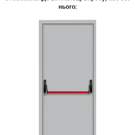
нього;