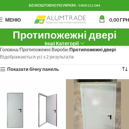
БЕЗКОШТОВНО ПО УКРАЇНІ - 0 800 211 044
0
МЕНЮ
0,00
ГРН
Протипожежні двері
Інші Категорії
Головна
Протипожежні Вироби
Протипожежні двері
Відображаються усі з 2 результатів
Показати бічну панель