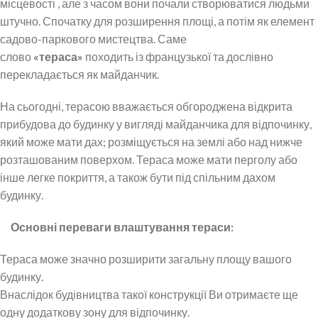
місцевості , але з часом вони почали створюватися людьми
штучно. Спочатку для розширення площі, а потім як елемент
садово-паркового мистецтва. Саме
слово
«тераса»
походить із французької та дослівно
перекладається як майданчик.
На сьогодні, терасою вважається обгороджена відкрита
прибудова до будинку у вигляді майданчика для відпочинку,
який може мати дах; розміщується на землі або над нижче
розташованим поверхом. Тераса може мати перголу або
інше легке покриття, а також бути під спільним дахом
будинку.
Основні переваги влаштування тераси:
Тераса може значно розширити загальну площу вашого
будинку.
Внаслідок будівництва такої конструкції Ви отримаєте ще
одну додаткову зону для відпочинку.