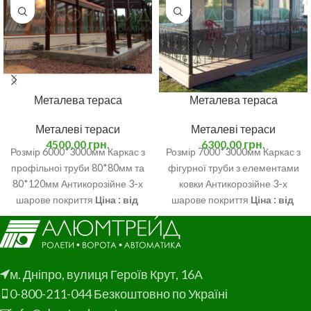
Металева тераса
Металева тераса
Металеві тераси
Металеві тераси
4500,00
грн.
6300,00
грн.
Розмір 6000*3000мм Каркас з
Розмір 7000*3000мм Каркас з
профільноі труби 80*80мм та
фігурної труби з елементами
80*120мм Антикорозійне 3-х
ковки Антикорозійне 3-х
шарове покриття
Ціна : від
шарове покриття
Ціна : від
4500грн.м/кв.
6300 грн.м/кв.
м. Дніпро, вулиця Героїв Крут, 16А
0-800-211-044 Безкоштовно по Україні