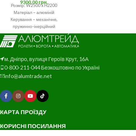
9300,00
грн.
Розмір: W2500 x H2200
Матеріал – алюміній
Керування – механічне,
пружинно-інерційний
механізм. Фіксація полотна –
ригельний замок Профіль –
пінонаповнений PD55
м. Дніпро, вулиця Героїв Крут, 16А
0-800-211-044 Безкоштовно по Україні
info@alumtrade.net
КАРТА ПРОЇЗДУ
КОРИСНІ ПОСИЛАННЯ
0