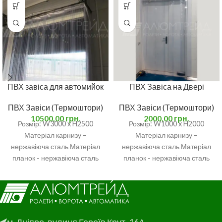
ПВХ завіса для автомийок
ПВХ Завіса на Двері
ПВХ Завіси (Термоштори)
ПВХ Завіси (Термоштори)
10500,00
грн.
2000,00
грн.
Розмір: W3000 x H2500
Розмір: W1000 x H2000
Матеріал карнизу –
Матеріал карнизу –
нержавіюча сталь Матеріал
нержавіюча сталь Матеріал
планок - нержавіюча сталь
планок - нержавіюча сталь
Матеріал стрічок – ПВХ
Матеріал стрічок – ПВХ
плівка, прозора, ребриста
плівка, прозора, гладка
300х2мм. Кількість стрічок- 14
200х1,5мм. Кількість стрічок-
шт. Нахлест – 80мм.
6 шт. Нахлест – 40мм.
м. Дніпро, вулиця Героїв Крут, 16А