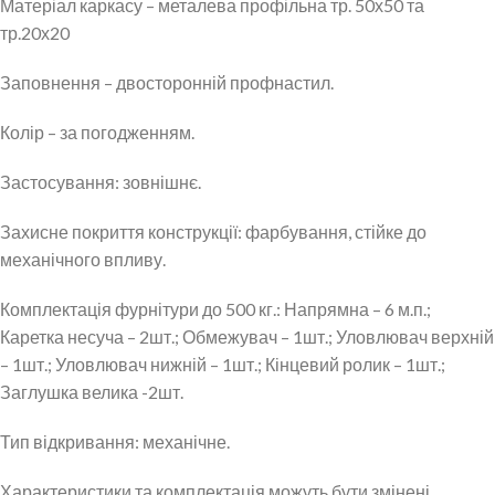
Матеріал каркасу – металева профільна тр. 50х50 та
тр.20х20
Заповнення – двосторонній профнастил.
Колір – за погодженням.
Застосування: зовнішнє.
Захисне покриття конструкції: фарбування, стійке до
механічного впливу.
Комплектація фурнітури до 500 кг.: Напрямна – 6 м.п.;
Каретка несуча – 2шт.; Обмежувач – 1шт.; Уловлювач верхній
– 1шт.; Уловлювач нижній – 1шт.; Кінцевий ролик – 1шт.;
Заглушка велика -2шт.
Тип відкривання: механічне.
Характеристики та комплектація можуть бути змінені